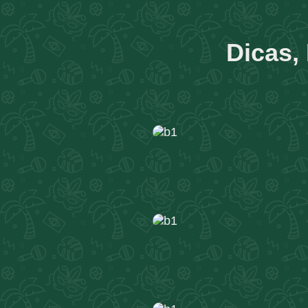
Dicas,