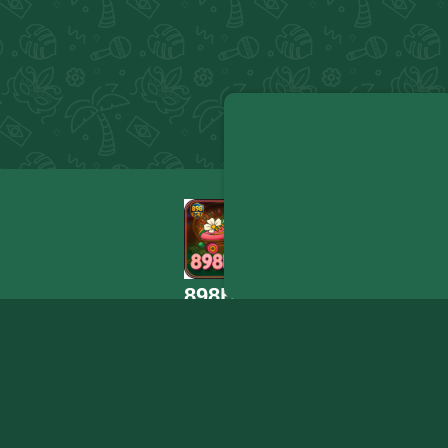
898BET
MENU
o
Slots
Jogos
Esporte
Bônus
Login
Baixar
Aviator
Fortune Ti